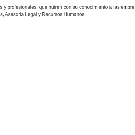
 y profesionales, que nutren con su conocimiento a las empres
os, Asesoría Legal y Recursos Humanos.
Filosofía
Nuestra filosofía es compatible con nuest
refleja en nuestra cultura organizacional
sentirnos como los alpinistas.
Como consultores en Recursos Humanos, co
el montañismo, es importante fijarse una
proyecto, estar conscientes que se puede fr
que sea, y rápidamente reaccionar para 
trabajado lo suficiente para escuchar lo
negocios y poder escucharnos a nosotros m