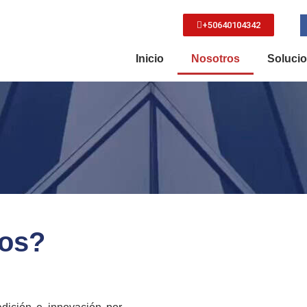
+50640104342
Inicio
Nosotros
Soluci
os?