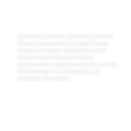
Visión
Ser el mayor socio de negocios en Costa Rica,
México y Latinoamérica en Capital Humano;
alineando los valores corporativos a los de
nuestros clientes internos y externos;
garantizando la calidad de los procesos a través
de la tecnología, los colaboradores y la
interacción con el cliente.