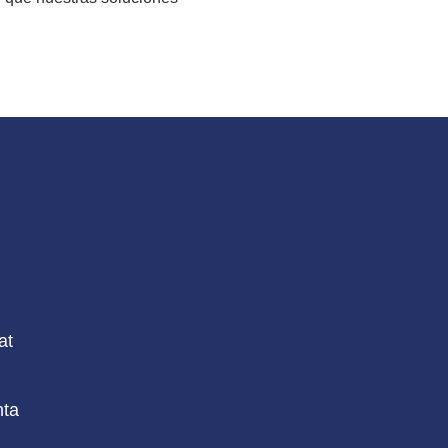
at
nta