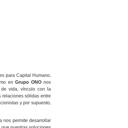
esto representa ya un triunfo.
¿Y qué decir de la cumbre? Es uno de l
cuando realmente eres consciente de que es
del cliente, eso hacemos en ONO, replant
experiencia al colaborar. Y es entonces 
preocupación que tenías metida en la cabe
de que, encontraste al mejor socio de negoc
ones para Capital Humano,
como en
Grupo ONO
nos
 de vida, vínculo con la
relaciones sólidas entre
cionistas y por supuesto,
a nos permite desarrollar
o que nuestras soluciones