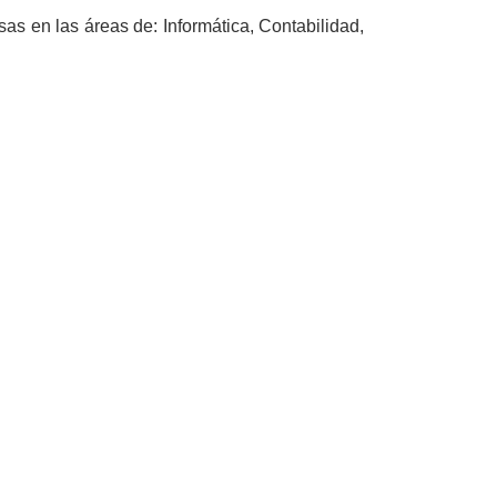
as en las áreas de: Informática, Contabilidad,
ra forma de vida y, por ende, se
. Nuestros valores han llevado a
nsideramos que al igual que en
 meta cada vez que iniciamos un
acasar en ese día, por el motivo
reconsiderar el camino. Hemos
 que nos dice nuestro socio de
ismos a través del aprendizaje;